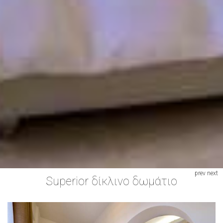
prev
next
Superior δίκλινο δωμάτιο